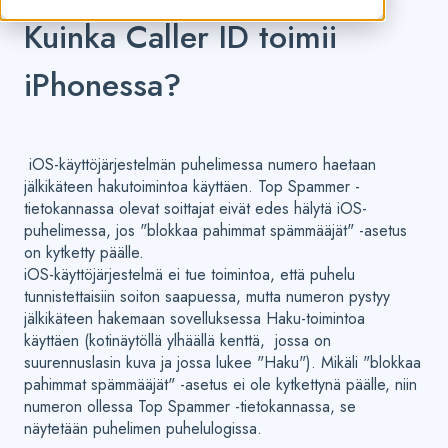
Kuinka Caller ID toimii
iPhonessa?
iOS-käyttöjärjestelmän puhelimessa numero haetaan
jälkikäteen hakutoimintoa käyttäen. Top Spammer -
tietokannassa olevat soittajat eivät edes hälytä iOS-
puhelimessa, jos "blokkaa pahimmat spämmääjät" -asetus
on kytketty päälle.
iOS-käyttöjärjestelmä ei tue toimintoa, että puhelu
tunnistettaisiin soiton saapuessa, mutta numeron pystyy
jälkikäteen hakemaan sovelluksessa Haku-toimintoa
käyttäen (kotinäytöllä ylhäällä kenttä, jossa on
suurennuslasin kuva ja jossa lukee "Haku"). Mikäli "blokkaa
pahimmat spämmääjät" -asetus ei ole kytkettynä päälle, niin
numeron ollessa Top Spammer -tietokannassa, se
näytetään puhelimen puhelulogissa.