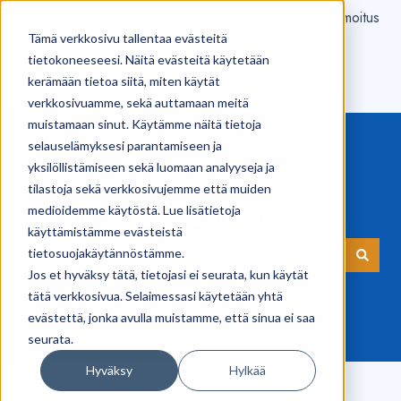
Tee vikailmoitus
Tämä verkkosivu tallentaa evästeitä
tietokoneeseesi. Näitä evästeitä käytetään
kerämään tietoa siitä, miten käytät
verkkosivuamme, sekä auttamaan meitä
muistamaan sinut. Käytämme näitä tietoja
selauselämyksesi parantamiseen ja
yksilöllistämiseen sekä luomaan analyyseja ja
tilastoja sekä verkkosivujemme että muiden
medioidemme käytöstä. Lue lisätietoja
Hei! Kuinka voimme auttaa?
käyttämistämme evästeistä
tietosuojakäytännöstämme.
Jos et hyväksy tätä, tietojasi ei seurata, kun käytät
Ehdotuksia ei ole, koska hakukenttä on tyhjä.
tätä verkkosivua. Selaimessasi käytetään yhtä
evästettä, jonka avulla muistamme, että sinua ei saa
seurata.
Hyväksy
Hylkää
Kilpi-sovellus | Tuki
iOS / iPhone
Puhelut