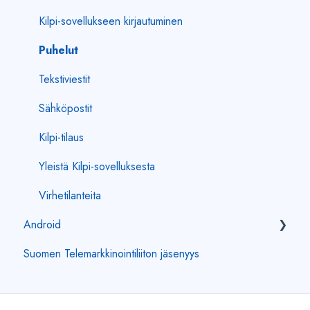
Kilpi-sovellukseen kirjautuminen
Puhelut
Tekstiviestit
Sähköpostit
Kilpi-tilaus
Yleistä Kilpi-sovelluksesta
Virhetilanteita
Android
Suomen Telemarkkinointiliiton jäsenyys
Kilpi-sovellukseen kirjautuminen
Puhelut