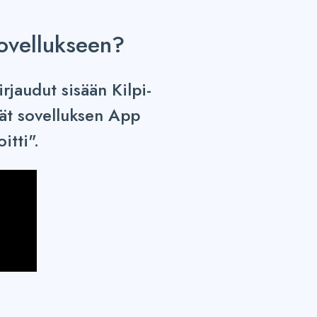
sovellukseen?
rjaudut sisään Kilpi-
dät sovelluksen App
itti".