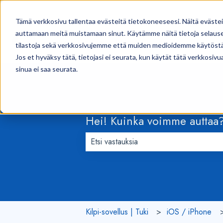
Tämä verkkosivu tallentaa evästeitä tietokoneeseesi. Näitä eväste
auttamaan meitä muistamaan sinut. Käytämme näitä tietoja selausel
tilastoja sekä verkkosivujemme että muiden medioidemme käytöstä
Jos et hyväksy tätä, tietojasi ei seurata, kun käytät tätä verkkosiv
sinua ei saa seurata.
Hei! Kuinka voimme auttaa
Ehdotuksia ei ole, koska hakukenttä 
Kilpi-sovellus | Tuki
iOS / iPhone