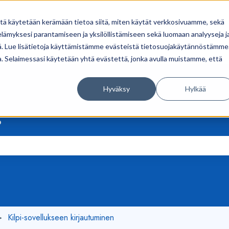
itä käytetään kerämään tietoa siitä, miten käytät verkkosivuamme, sekä
ämyksesi parantamiseen ja yksilöllistämiseen sekä luomaan analyyseja j
. Lue lisätietoja käyttämistämme evästeistä tietosuojakäytännöstämme
ua. Selaimessasi käytetään yhtä evästettä, jonka avulla muistamme, että
Hyväksy
Hylkää
?
on tyhjä.
Kilpi-sovellukseen kirjautuminen