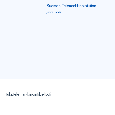
Suomen Telemarkkinointiliiton
Kilpi-sovellukseen
jäsenyys
kirjautuminen
Puhelut
Tekstiviestit
Sähköpostit
Kilpi-tilaus
Yleistä Kilpi-sovelluksesta
Virhetilanteita
tuki.telemarkkinointikielto.fi