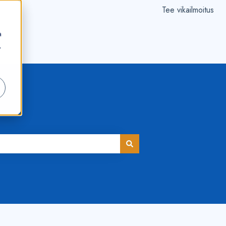
Tee vikailmoitus
a
.