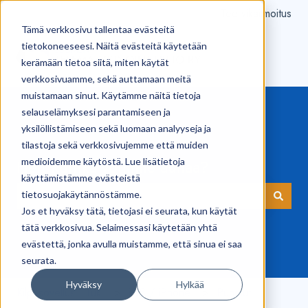
Tee vikailmoitus
Tämä verkkosivu tallentaa evästeitä
tietokoneeseesi. Näitä evästeitä käytetään
kerämään tietoa siitä, miten käytät
verkkosivuamme, sekä auttamaan meitä
muistamaan sinut. Käytämme näitä tietoja
selauselämyksesi parantamiseen ja
yksilöllistämiseen sekä luomaan analyyseja ja
tilastoja sekä verkkosivujemme että muiden
medioidemme käytöstä. Lue lisätietoja
Hei! Kuinka voimme auttaa?
käyttämistämme evästeistä
tietosuojakäytännöstämme.
Jos et hyväksy tätä, tietojasi ei seurata, kun käytät
Ehdotuksia ei ole, koska hakukenttä on tyhjä.
tätä verkkosivua. Selaimessasi käytetään yhtä
evästettä, jonka avulla muistamme, että sinua ei saa
seurata.
Hyväksy
Hylkää
Kilpi-sovellus | Tuki
iOS / iPhone
Puhelut