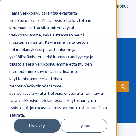
Tee vikailmoitus
Tämä verkkosivu tallentaa evästeitä
tietokoneeseesi. Näitä evästeitä käytetään
kerämään tietoa siitä, miten käytät
verkkosivuamme, sekä auttamaan meitä
muistamaan sinut. Käytämme näitä tietoja
selauselämyksesi parantamiseen ja
yksilöllistämiseen sekä luomaan analyyseja ja
tilastoja sekä verkkosivujemme että muiden
medioidemme käytöstä. Lue lisätietoja
Hei! Kuinka voimme auttaa?
käyttämistämme evästeistä
tietosuojakäytännöstämme.
Jos et hyväksy tätä, tietojasi ei seurata, kun käytät
Ehdotuksia ei ole, koska hakukenttä on tyhjä.
tätä verkkosivua. Selaimessasi käytetään yhtä
evästettä, jonka avulla muistamme, että sinua ei saa
seurata.
Hyväksy
Hylkää
Kilpi-sovellus | Tuki
iOS / iPhone
Puhelut