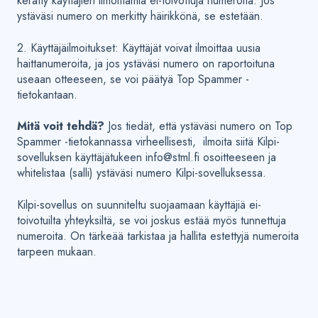
kerätty käyttäjien ilmoittamia ei-toivottuja numeroita. Jos
ystäväsi numero on merkitty häirikkönä, se estetään.
2. Käyttäjäilmoitukset: Käyttäjät voivat ilmoittaa uusia
haittanumeroita, ja jos ystäväsi numero on raportoituna
useaan otteeseen, se voi päätyä Top Spammer -
tietokantaan.
Mitä voit tehdä?
Jos tiedät, että ystäväsi numero on Top
Spammer -tietokannassa virheellisesti, ilmoita siitä Kilpi-
sovelluksen käyttäjätukeen info@stml.fi osoitteeseen ja
whitelistaa (salli) ystäväsi numero Kilpi-sovelluksessa.
Kilpi-sovellus on suunniteltu suojaamaan käyttäjiä ei-
toivotuilta yhteyksiltä, se voi joskus estää myös tunnettuja
numeroita. On tärkeää tarkistaa ja hallita estettyjä numeroita
tarpeen mukaan.