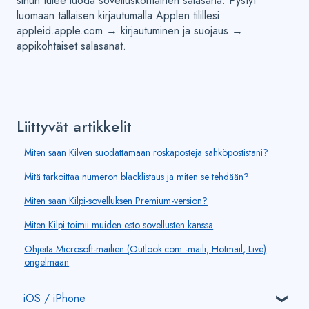
sinun tulee luoda sovelluskohtainen salasana. Pystyt
luomaan tällaisen kirjautumalla Applen tilillesi
appleid.apple.com → kirjautuminen ja suojaus →
appikohtaiset salasanat.
Liittyvät artikkelit
Miten saan Kilven suodattamaan roskaposteja sähköpostistani?
Mitä tarkoittaa numeron blacklistaus ja miten se tehdään?
Miten saan Kilpi-sovelluksen Premium-version?
Miten Kilpi toimii muiden esto sovellusten kanssa
Ohjeita Microsoft-mailien (Outlook.com -maili, Hotmail, Live)
ongelmaan
iOS / iPhone