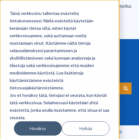
Tee vikailmoitus
Tämä verkkosivu tallentaa evästeitä
tietokoneeseesi. Näitä evästeitä käytetään
kerämään tietoa siitä, miten käytät
verkkosivuamme, sekä auttamaan meitä
muistamaan sinut. Käytämme näitä tietoja
selauselämyksesi parantamiseen ja
yksilöllistämiseen sekä luomaan analyyseja ja
tilastoja sekä verkkosivujemme että muiden
medioidemme käytöstä. Lue lisätietoja
Hei! Kuinka voimme auttaa?
käyttämistämme evästeistä
tietosuojakäytännöstämme.
Jos et hyväksy tätä, tietojasi ei seurata, kun käytät
Ehdotuksia ei ole, koska hakukenttä on tyhjä.
tätä verkkosivua. Selaimessasi käytetään yhtä
evästettä, jonka avulla muistamme, että sinua ei saa
seurata.
Hyväksy
Hylkää
Kilpi-sovellus | Tuki
iOS / iPhone
Sähköpostit