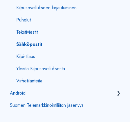
Kilpi-sovellukseen kirjautuminen
Puhelut
Tekstiviestit
Sähköpostit
Kilpi-tilaus
Yleistä Kilpi-sovelluksesta
Virhetilanteita
Android
Suomen Telemarkkinointiliiton jäsenyys
Kilpi-sovellukseen kirjautuminen
Puhelut
Tekstiviestit