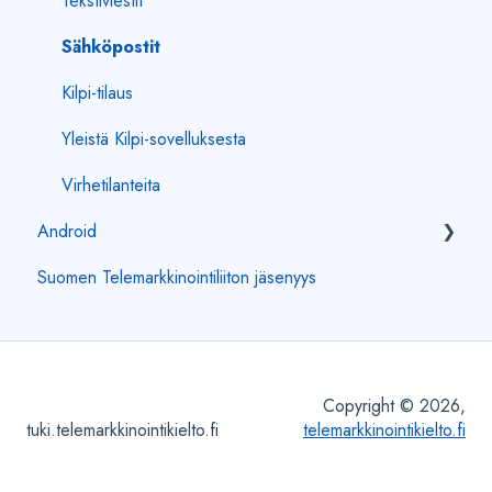
Tekstiviestit
Sähköpostit
Kilpi-tilaus
Yleistä Kilpi-sovelluksesta
Virhetilanteita
Android
Suomen Telemarkkinointiliiton jäsenyys
Kilpi-sovellukseen kirjautuminen
Puhelut
Tekstiviestit
Copyright © 2026,
Sähköpostit
tuki.telemarkkinointikielto.fi
telemarkkinointikielto.fi
Kilpi-tilaus