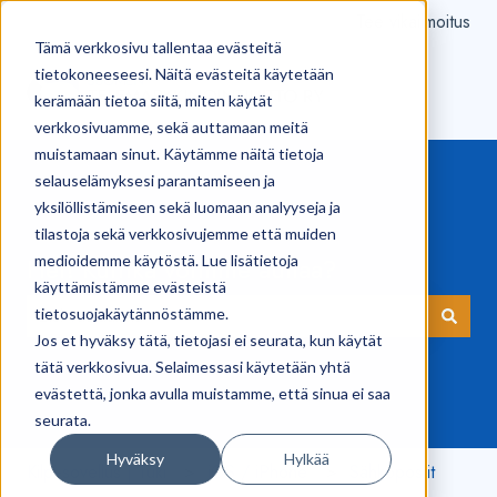
Tee vikailmoitus
Tämä verkkosivu tallentaa evästeitä
tietokoneeseesi. Näitä evästeitä käytetään
kerämään tietoa siitä, miten käytät
verkkosivuamme, sekä auttamaan meitä
muistamaan sinut. Käytämme näitä tietoja
selauselämyksesi parantamiseen ja
yksilöllistämiseen sekä luomaan analyyseja ja
tilastoja sekä verkkosivujemme että muiden
medioidemme käytöstä. Lue lisätietoja
Hei! Kuinka voimme auttaa?
käyttämistämme evästeistä
tietosuojakäytännöstämme.
Jos et hyväksy tätä, tietojasi ei seurata, kun käytät
Ehdotuksia ei ole, koska hakukenttä on tyhjä.
tätä verkkosivua. Selaimessasi käytetään yhtä
evästettä, jonka avulla muistamme, että sinua ei saa
seurata.
Hyväksy
Hylkää
Kilpi-sovellus | Tuki
iOS / iPhone
Sähköpostit