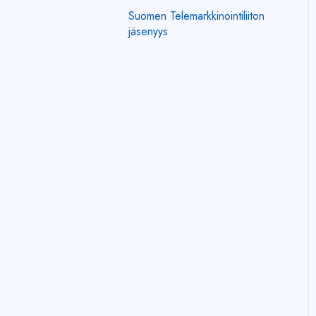
Suomen Telemarkkinointiliiton
Kilpi-sovellukseen
jäsenyys
kirjautuminen
Puhelut
Tekstiviestit
Sähköpostit
Kilpi-tilaus
Yleistä Kilpi-sovelluksesta
Virhetilanteita