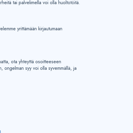
eitä tai palvelimella voi olla huoltotöitä.
ittelemme yrittämään kirjautumaan
matta, ota yhteyttä osoitteeseen
n, ongelman syy voi olla syvemmällä, ja
n