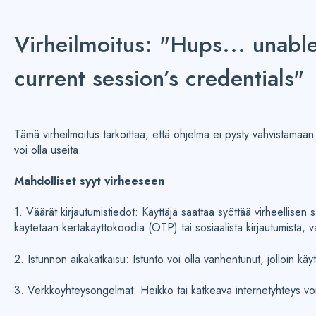
Virheilmoitus: "Hups... unable
current session’s credentials"
Tämä virheilmoitus tarkoittaa, että ohjelma ei pysty vahvistamaan k
voi olla useita.
Mahdolliset syyt virheeseen
1. Väärät kirjautumistiedot: Käyttäjä saattaa syöttää virheellisen 
käytetään kertakäyttökoodia (OTP) tai sosiaalista kirjautumista, v
2. Istunnon aikakatkaisu: Istunto voi olla vanhentunut, jolloin käy
3. Verkkoyhteysongelmat: Heikko tai katkeava internetyhteys voi