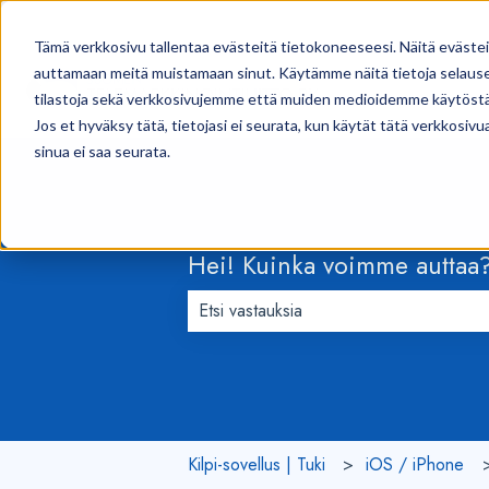
Tämä verkkosivu tallentaa evästeitä tietokoneeseesi. Näitä eväste
auttamaan meitä muistamaan sinut. Käytämme näitä tietoja selausel
tilastoja sekä verkkosivujemme että muiden medioidemme käytöstä
Jos et hyväksy tätä, tietojasi ei seurata, kun käytät tätä verkkosiv
sinua ei saa seurata.
Hei! Kuinka voimme auttaa
Ehdotuksia ei ole, koska hakukenttä 
Kilpi-sovellus | Tuki
iOS / iPhone