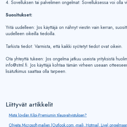
4. Sovelluksen tai palvelimen ongelmat: Sovelluksessa voi olla virh
Suositukset:
Yritä uudelleen: Jos käyttäjä on nähnyt viestin vain kerran, suos
uudelleen oikeilla tiedoilla.
Tarkista tiedot: Varmista, että kaikki syötetyt tiedot ovat oikein.
Ota yhteyttä tukeen: Jos ongelma jatkuu useista yrityksistä huoli
info@stml.fi. Jos käyttäjä kohtaa tämän virheen useaan otteesee
lisätutkimus saattaa olla tarpeen.
Liittyvät artikkelit
Mistä löydän Kilpi-Premiumin tilausvahvistuksen?
Ohjeita Microsoft-mailien (Outlook.com -maili, Hotmail, Live) ongelmaa