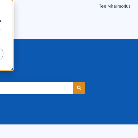
Tee vikailmoitus
a
.