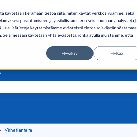
itä käytetään kerämään tietoa siitä, miten käytät verkkosivuamme, sekä
ämyksesi parantamiseen ja yksilöllistämiseen sekä luomaan analyyseja j
. Lue lisätietoja käyttämistämme evästeistä tietosuojakäytännöstämme
ua. Selaimessasi käytetään yhtä evästettä, jonka avulla muistamme, että
Hyväksy
Hylkää
?
on tyhjä.
Virhetilanteita